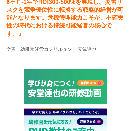
6ヶ月-1年でROI300-500%を実現し、災害リ
スクを競争優位性に転換する戦略的経営が可
能となります。危機管理能力こそが、不確実
性の時代における持続可能経営の核心で
す。」
文責 幼稚園経営コンサルタント 安堂達也