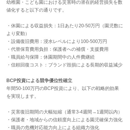
幼稚園・こども園における災害時の潜在的経営損失を数
値化すると以下の通りです。
・休園による収益損失：1日あたり20-50万円（園児数に
より変動）
・設備復旧費用：浸水レベルにより100-500万円
・代替保育費用負担：保護者への補償・支援費用
・職員給与保障：休園期間中の人件費継続
・信頼回復コスト：ブランド毀損による長期的収益減少
BCP投資による競争優位性確立
年間50-100万円のBCP投資により、以下の戦略的効果
を実現します。
・災害復旧期間の大幅短縮（通常3-4週間→1週間以内）
・保護者・地域からの信頼度向上による園児確保力強化
・職員の危機対応能力向上による組織力強化