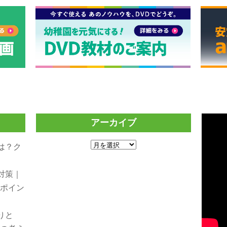
アーカイブ
ア
は？ク
ー
り
カ
対策｜
イ
践ポイン
ブ
りと