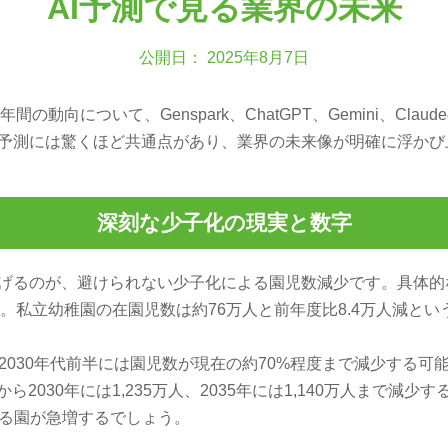
AI予測で見る業界の未来
公開日： 2025年8月7日
の動向について、Genspark、ChatGPT、Gemini、Clau
の予測には驚くほど共通点があり、業界の未来像が明確に浮かび
深刻な少子化の現実と数字
挙げるのが、避けられない少子化による園児数減少です。具体的な
録。私立幼稚園の在園児数は約76万人と前年度比8.4万人減と
2030年代前半には園児数が現在の約70%程度まで減少する可
万人から2030年には1,235万人、2035年には1,140万人まで
る園が急増するでしょう。