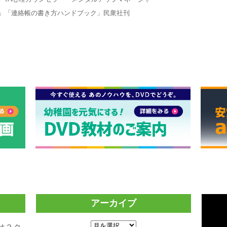
ト」「連絡帳の書き方ハンドブック」民衆社刊
アーカイブ
ア