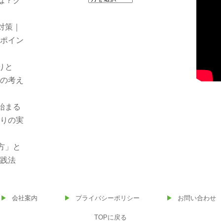
は？ク
ー
り
カ
対策｜
イ
践ポイン
ブ
りと
援の考え
始まる
くりの実
方」と
実践法
会社案内
プライバシーポリシー
お問い合わせ
TOPに戻る