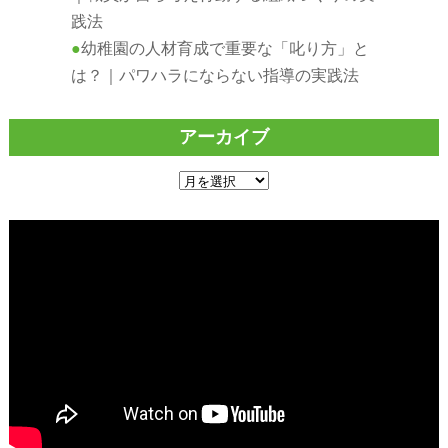
践法
幼稚園の人材育成で重要な「叱り方」と
は？｜パワハラにならない指導の実践法
アーカイブ
ア
ー
カ
イ
ブ