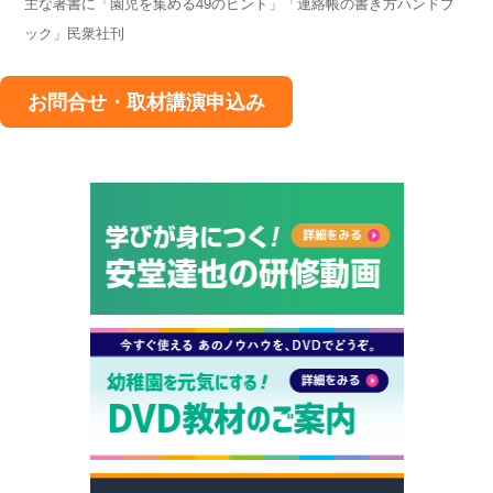
主な著書に「園児を集める49のヒント」「連絡帳の書き方ハンドブ
ック」民衆社刊
お問合せ・取材講演申込み