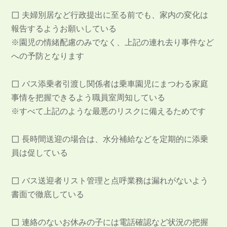
◻︎
夫婦別居など行政提出に至る前でも、家内の変化は
報告するようお願いしている
※園児の情緒配慮のみでなく、上記の連れ去り事件など
への予防となります
◻︎
バス添乗者引渡し関係者は乗車園児にまつわる家庭
事情を把握できるよう職員室周知している
※すべて上記のような最悪のリスクに備えるためです
◻︎
長時間送迎の場合は、水分補給などを定期的に添乗
員は促している
◻︎
バス送迎者リスト管理と点呼業務は漏れがないよう
書面で徹底している
◻︎
連絡のないお休みの子には電話確認など状況の把握