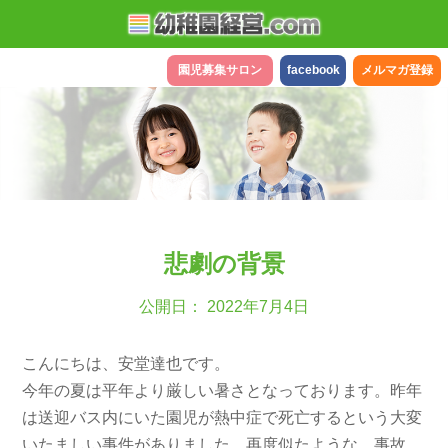
園児募集サロン
facebook
メルマガ登録
悲劇の背景
公開日： 2022年7月4日
こんにちは、安堂達也です。
今年の夏は平年より厳しい暑さとなっております。昨年
は送迎バス内にいた園児が熱中症で死亡するという大変
いたましい事件がありました。再度似たような、事故、