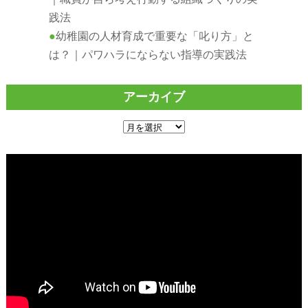
践法
幼稚園の人材育成で重要な「叱り方」と
は？｜パワハラにならない指導の実践法
アーカイブ
ア
ー
カ
イ
ブ