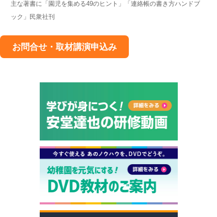
主な著書に「園児を集める49のヒント」「連絡帳の書き方ハンドブ
ック」民衆社刊
お問合せ・取材講演申込み