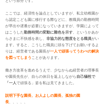
という部分です。
ここでは、経済性を論点としていますが、私立幼稚園か
ら認定こども園に移行する際などに、教職員の勤務時間
が早出や遅番が必要になっていきますが、学園によって
はこうした
勤務時間の変動に難色を示す
、というかあか
らさまに不快感を表し、
非協力的な態度をとる職員
がい
ます。すると、こうした職員に頭を下げてお願いするよ
りは、経営者である園長が
一人で頑張ってうわべの解決
を図ってしまう
ことがあります。
働き方改革を進めるうえで、少なからぬ経営者の理事長
や園長先生が、自らの休日を返上しながら
自己犠牲で
「一人
で頑張る」姿を私は見てきました。
説明下手な園長、お人よしの園長、孤独の園
長
、、、、、