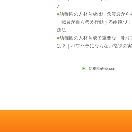
方
幼稚園の人材育成は理念浸透から
｜職員が自ら考え行動する組織づ
践法
幼稚園の人材育成で重要な「叱り
は？｜パワハラにならない指導の
幼稚園研修.com