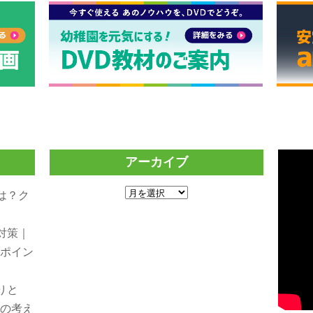
アーカイブ
ア
は？ク
ー
り
カ
対策｜
イ
践ポイン
ブ
りと
援の考え