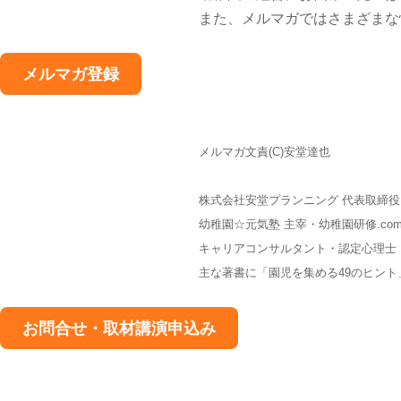
また、メルマガではさまざまな
メルマガ登録
メルマガ文責(C)安堂達也
株式会社安堂プランニング 代表取締
幼稚園☆元気塾 主宰・幼稚園研修.co
キャリアコンサルタント・認定心理士
主な著書に「園児を集める49のヒン
お問合せ・取材講演申込み