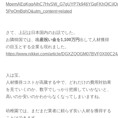
MqemAEqKggAIhC7HvSW_G7gUYP7k946YGqFKhQICiIQu
5PeOmBqhQ&utm_content=related
さて、上記は日本国内のお話でした。
お隣韓国では、
出産祝い金を1,100万円
出して人材獲得
の目玉とする企業も現れました。
https://www.nikkei.com/article/DGXZQOGM07BVF0X00C2
人は宝。
人材獲得コストが高騰する中で、どれだけの費用対効果
を見ていくのか、数字でしっかり把握していかないと、
高いのか安いのかわからなくなってしまいますね。
幼稚園では、まだまだ業者に頼らず良い人材を獲得する
ことはできます。