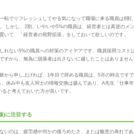
一転でリフレッシュしてやる気になって職場に来る職員は8割、
す。 しかし、2割、いやいや5%の職員は、経営者とは真逆のメ
置いて、「経営者の視野拡張」をしておいて欲しいのです。
しれない5%の職員への対策のアイデアです。職員採用コスト
ですから、無為に脱落者は出さないに越したことはありません
験から申し上げれば、1年目で辞める職員は、5月の時点です
から、休み中も友人同士の情報交換は盛んであり、A先生「仕事
いると考えておいた方が良いです。
線)に注目する
ないのは、疲労感や何かの後ろめたさ、または敵意の表れであ