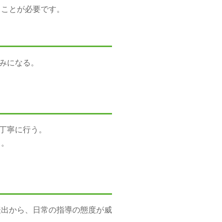
とが必要です。
休みになる。
を丁寧に行う。
う。
表出から、日常の指導の態度が威