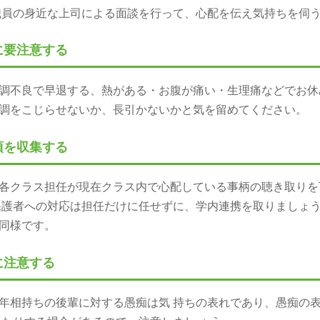
の職員の身近な上司による面談を行って、心配を伝え気持ちを伺うこ
に要注意する
不良で早退する、熱がある・お腹が痛い・生理痛などでお
体調をこじらせないか、長引かないかと気を留めてください。
項を収集する
各クラス担任が現在クラス内で心配している事柄の聴き取り
護者への対応は担任だけに任せずに、学内連携を取りましょ
同様です。
に注意する
年相持ちの後輩に対する愚痴は気 持ちの表れであり、愚痴の